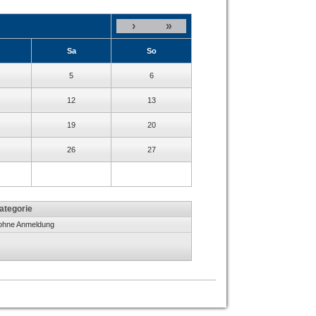
›
»
Sa
So
5
6
12
13
19
20
26
27
ategorie
h ohne Anmeldung