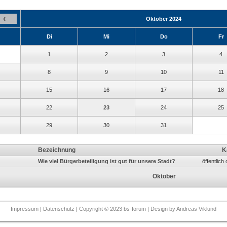
‹
Oktober 2024
Di
Mi
Do
Fr
1
2
3
4
8
9
10
11
15
16
17
18
22
23
24
25
29
30
31
Bezeichnung
K
Wie viel Bürgerbeteiligung ist gut für unsere Stadt?
öffentlic
Oktober
Impressum
|
Datenschutz
| Copyright © 2023 bs-forum | Design by
Andreas Viklund